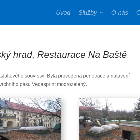
Úvod
Služby
O nás
C
ský hrad, Restaurace Na Baště
asfaltového souvrství. Byla provedena penetrace a natavení
 vrchního pásu Vedasprint modrozelený.