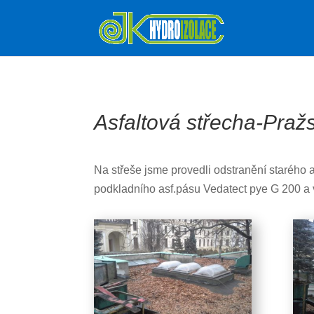
Asfaltová střecha-Praž
Na střeše jsme provedli odstranění starého 
podkladního asf.pásu Vedatect pye G 200 a