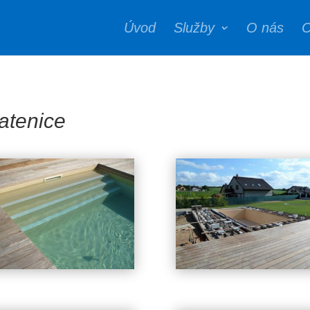
Úvod
Služby
O nás
C
atenice