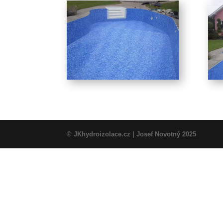
© JKhydroizolace.cz | Josef Novotný 2025