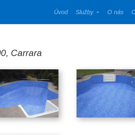
Úvod
Služby
O nás
C
0, Carrara