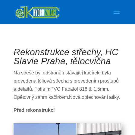
Rekonstrukce střechy, HC
Slavie Praha, tělocvična
Na střeše byl odstraněn stávajicí kačírek, byla
provedena fóliová střecha s provedením prostupů
a detailů. Folie mPVC Fatrafol 818 tl. 1,5mm.
Opětovný záhrn kačírkem.Nové oplechování atiky.
Před rekonstrukcí