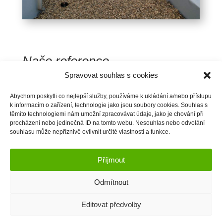
Naše reference
Spravovat souhlas s cookies
Střechy
Terasy a balkony
Abychom poskytli co nejlepší služby, používáme k ukládání a/nebo přístupu
Bazény
k informacím o zařízení, technologie jako jsou soubory cookies. Souhlas s
těmito technologiemi nám umožní zpracovávat údaje, jako je chování při
Zemní izolace
procházení nebo jedinečná ID na tomto webu. Nesouhlas nebo odvolání
Jezírka
souhlasu může nepříznivě ovlivnit určité vlastnosti a funkce.
Příjmout
Odmítnout
Editovat předvolby
© JKhydroizolace.cz | Josef Novotný 2025