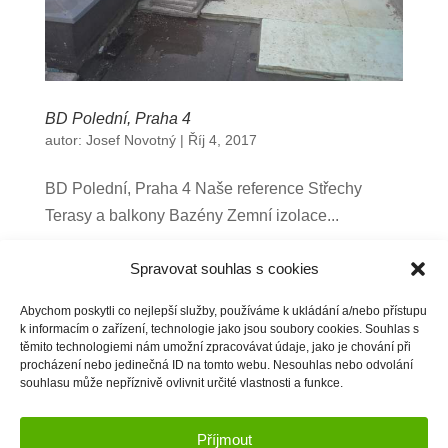
BD Polední, Praha 4
autor:
Josef Novotný
|
Říj 4, 2017
BD Polední, Praha 4 Naše reference Střechy
Terasy a balkony Bazény Zemní izolace...
Spravovat souhlas s cookies
Další příspěvky »
Naše reference
Abychom poskytli co nejlepší služby, používáme k ukládání a/nebo přístupu
k informacím o zařízení, technologie jako jsou soubory cookies. Souhlas s
Střechy
těmito technologiemi nám umožní zpracovávat údaje, jako je chování při
Terasy a balkony
procházení nebo jedinečná ID na tomto webu. Nesouhlas nebo odvolání
souhlasu může nepříznivě ovlivnit určité vlastnosti a funkce.
Bazény
Zemní izolace
Příjmout
Jezírka